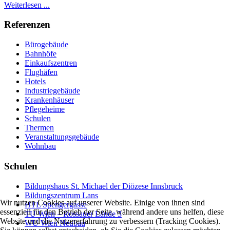
Weiterlesen ...
Referenzen
Bürogebäude
Bahnhöfe
Einkaufszentren
Flughäfen
Hotels
Industriegebäude
Krankenhäuser
Pflegeheime
Schulen
Thermen
Veranstaltungsgebäude
Wohnbau
Schulen
Bildungshaus St. Michael der Diözese Innsbruck
Bildungszentrum Lans
Wir nutzen Cookies auf unserer Website. Einige von ihnen sind
HTL Spengergasse
essenziell für den Betrieb der Seite, während andere uns helfen, diese
TU Wien – Rossauer Lände 3
Website und die Nutzererfahrung zu verbessern (Tracking Cookies).
WU Wien Neubau