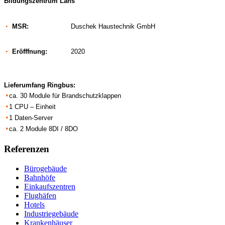
Bildungszentrum Lans
•
MSR:
Duschek Haustechnik GmbH
•
Eröfffnung:
2020
Lieferumfang
Ringbus
:
•
ca. 30 Module für Brandschutzklappen
•
1 CPU – Einheit
•
1 Daten-Server
•
ca. 2 Module 8DI / 8DO
Referenzen
Bürogebäude
Bahnhöfe
Einkaufszentren
Flughäfen
Hotels
Industriegebäude
Krankenhäuser