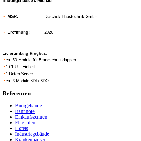
Bildungshaus St. Michael
•
MSR:
Duschek Haustechnik GmbH
•
Eröfffnung:
2020
Lieferumfang
Ringbus
:
•
ca. 50 Module für Brandschutzklappen
•
1 CPU – Einheit
•
1 Daten-Server
•
ca. 3 Module 8DI / 8DO
Referenzen
Bürogebäude
Bahnhöfe
Einkaufszentren
Flughäfen
Hotels
Industriegebäude
Krankenhäuser