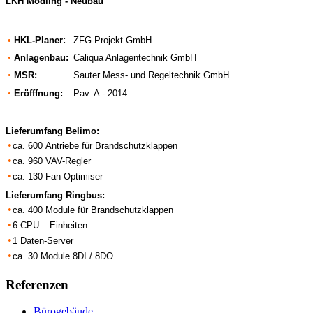
LKH Mödling - Neubau
:
•
HKL-Planer
ZFG-Projekt GmbH
•
Anlagenbau:
Caliqua Anlagentechnik GmbH
•
MSR:
Sauter Mess- und Regeltechnik GmbH
•
Eröfffnung:
Pav. A - 2014
Lieferumfang
Belimo
:
•
ca.
600
Antriebe für Brandschutzklappen
•
ca. 960 VAV-Regler
•
ca. 130 Fan Optimiser
Lieferumfang
Ringbus
:
•
ca. 400 Module für Brandschutzklappen
•
6 CPU – Einheiten
•
1 Daten-Server
•
ca. 30 Module 8DI / 8DO
Referenzen
Bürogebäude