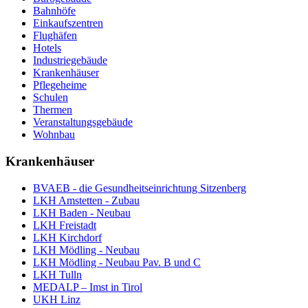
Bahnhöfe
Einkaufszentren
Flughäfen
Hotels
Industriegebäude
Krankenhäuser
Pflegeheime
Schulen
Thermen
Veranstaltungsgebäude
Wohnbau
Krankenhäuser
BVAEB - die Gesundheitseinrichtung Sitzenberg
LKH Amstetten - Zubau
LKH Baden - Neubau
LKH Freistadt
LKH Kirchdorf
LKH Mödling - Neubau
LKH Mödling - Neubau Pav. B und C
LKH Tulln
MEDALP – Imst in Tirol
UKH Linz