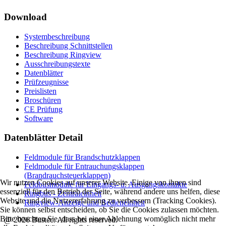
Download
Systembeschreibung
Beschreibung Schnittstellen
Beschreibung Ringview
Ausschreibungstexte
Datenblätter
Prüfzeugnisse
Preislisten
Broschüren
CE Prüfung
Software
Datenblätter Detail
Feldmodule für Brandschutzklappen
Feldmodule für Entrauchungsklappen
(Brandrauchsteuerklappen)
Wir nutzen Cookies auf unserer Website. Einige von ihnen sind
Feldbusmodule für Eingangs- u. Ausgangskontakte
essenziell für den Betrieb der Seite, während andere uns helfen, diese
Ringbus - Zentraleinheit
Website und die Nutzererfahrung zu verbessern (Tracking Cookies).
Ringview-Anzeige und Bedieneinheit
Sie können selbst entscheiden, ob Sie die Cookies zulassen möchten.
Bitte beachten Sie, dass bei einer Ablehnung womöglich nicht mehr
@ 2026 Bustec. All rights reserved.